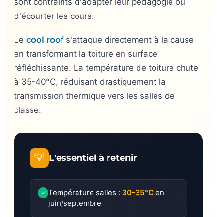
sont contraints d'adapter leur pédagogie ou
d'écourter les cours.
Le
cool roof
s'attaque directement à la cause
en transformant la toiture en surface
réfléchissante. La température de toiture chute
à 35-40°C, réduisant drastiquement la
transmission thermique vers les salles de
classe.
💡
L'essentiel à retenir
Température salles :
30-35°C
en
✓
juin/septembre