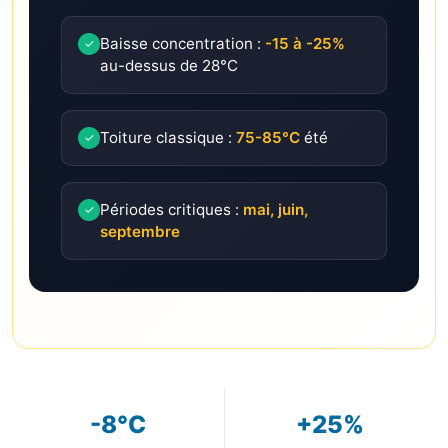
Baisse concentration :
-15 à -25%
✓
au-dessus de 28°C
Toiture classique :
75-85°C
été
✓
Périodes critiques :
mai, juin,
✓
septembre
-8°C
+25%