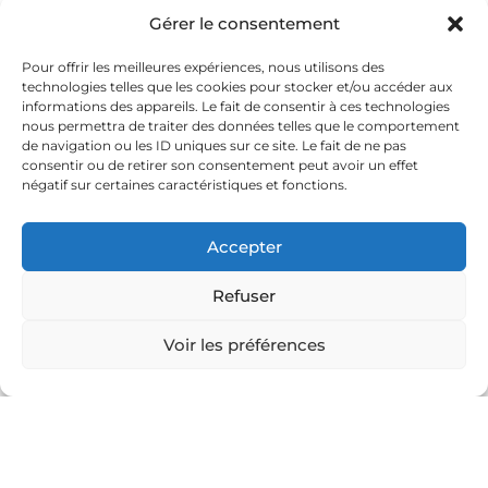
Gérer le consentement
-10°C
-40%
Pour offrir les meilleures expériences, nous utilisons des
technologies telles que les cookies pour stocker et/ou accéder aux
Température chambres
Coûts clim.
informations des appareils. Le fait de consentir à ces technologies
nous permettra de traiter des données telles que le comportement
de navigation ou les ID uniques sur ce site. Le fait de ne pas
consentir ou de retirer son consentement peut avoir un effet
+4.5★
2-3 ans
négatif sur certaines caractéristiques et fonctions.
Notation confort
ROI
Accepter
Refuser
Voir les préférences
SOLUTION
Cool roof : expérience
client optimale