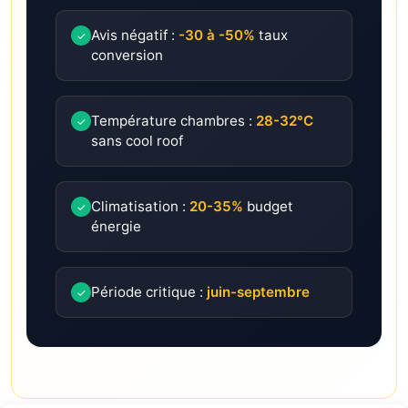
Avis négatif :
-30 à -50%
taux
✓
conversion
Température chambres :
28-32°C
✓
sans cool roof
Climatisation :
20-35%
budget
✓
énergie
Période critique :
juin-septembre
✓