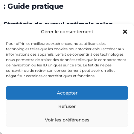
: Guide pratique
Stratégie de cumul optimale selon
votre profil
Gérer le consentement
Pour offrir les meilleures expériences, nous utilisons des
technologies telles que les cookies pour stocker et/ou accéder aux
informations des appareils. Le fait de consentir à ces technologies
nous permettra de traiter des données telles que le comportement
de navigation ou les ID uniques sur ce site. Le fait de ne pas
Vous êtes une copropriété
consentir ou de retirer son consentement peut avoir un effet
négatif sur certaines caractéristiques et fonctions.
Aide 1 :
CEE (20-40% selon zone) →
Mandater obligé CEE avant vote AG
Accepter
Aide 2 :
MaPrimeRénov' Copropriété (15-
Refuser
25%) → Constituer dossier Anah après
vote AG
Voir les préférences
Aide 3 (si éligible) :
Subventions